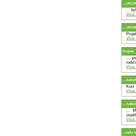
... UKON
... b
Více.
... UKON
Proje
Více.
Projek
... p
rodičov
rodič
Více.
... nab
Kurz 
Více.
... nab
... 
úspěš
Více.
...naše 