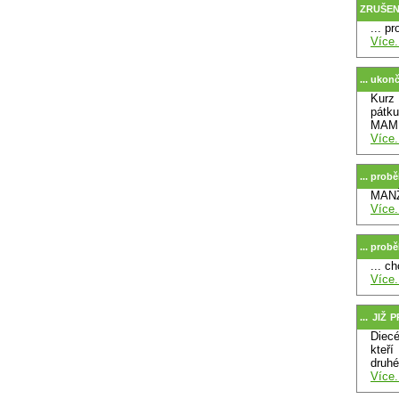
ZRUŠENO
... p
Více.
... ukon
Kurz 
pátk
MAMR
Více.
... pro
MANŽ
Více.
... prob
... c
Více.
... JIŽ
Diec
Bítýška)
kteří
druh
Více.