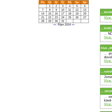
Po
Út
St
Čt
Pá
So
Ne
1
2
3
4
5
6
7
8
9
10
11
12
13
... NOV
14
15
16
17
18
19
20
Více.
21
22
23
24
25
26
27
28
29
30
31
<<
Říjen 2024
>>
... KUR
... N
Více.
Klub „M
... p
dovol
Více.
... nab
Jsme 
- BRNO
Více.
… UKONČ
… sed
které
Více.