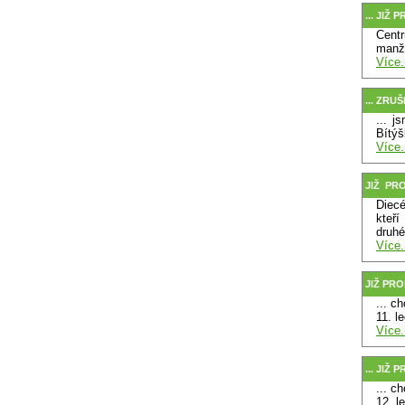
... JIŽ 
Centr
manž
Více.
... ZRUŠ
... 
Bítýš
Více.
JIŽ PRO
Diec
Bítýška)
kteří
druh
Více.
JIŽ PR
... c
11. l
Více.
... JIŽ
... c
12. l