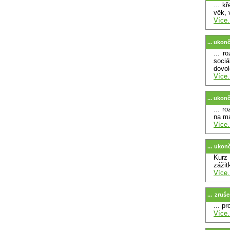
... k
věk, 
Více.
... ukon
... r
soci
dovo
Více.
... ukon
... r
na ma
Více.
... ukon
Kurz
2023)
zážit
Více.
... zru
... p
Bítýšce
Více.