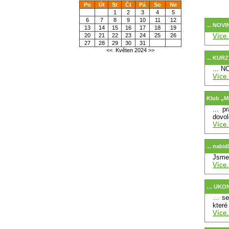
Po
Út
St
Čt
Pá
So
Ne
1
2
3
4
5
6
7
8
9
10
11
12
... NOV
13
14
15
16
17
18
19
Více.
20
21
22
23
24
25
26
27
28
29
30
31
<<
Květen 2024
>>
... KUR
... N
Více.
Klub „M
... p
dovol
Více.
... nab
Jsme 
- BRNO
Více.
… UKONČ
… sed
které
Více.