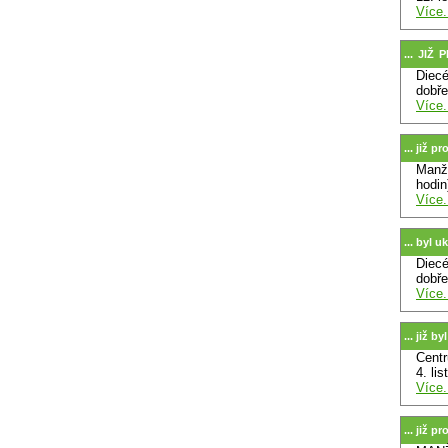
Více.
... JIŽ
Diec
Bítýška)
dobře
Více.
... již 
Manž
hodin
Více.
... byl
Diec
dobře
Více.
... již 
Centr
4. li
Více.
... již 