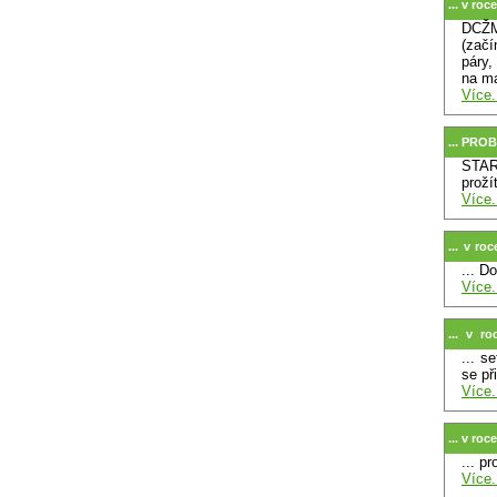
... v ro
DCŽM
(začí
páry,
na ma
Více.
... PRO
STAR
proží
Více.
... v r
... D
naučíte .
Více.
... v r
... s
partner
se př
Více.
... v ro
... p
Více.