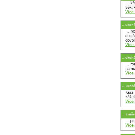
... k
věk, 
Více.
... ukon
... r
soci
dovo
Více.
... ukon
... r
na ma
Více.
... ukon
Kurz
2023)
zážit
Více.
... zru
... p
Bítýšce
Více.