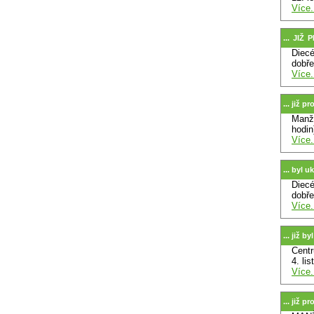
Více.
... JIŽ
Diec
Bítýška)
dobře
Více.
... již 
Manž
hodin
Více.
... byl
Diec
dobře
Více.
... již 
Centr
4. li
Více.
... již 