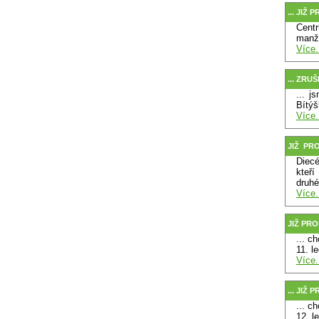
... JIŽ 
Centr
manž
Více.
... ZRUŠ
... 
Bítýš
Více.
JIŽ PRO
Diec
Bítýška)
kteří
druh
Více.
JIŽ PR
... c
11. l
Více.
... JIŽ
... c
12. l