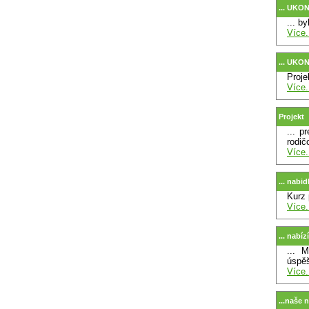
... UKON
... b
Více.
... UKON
Proje
Více.
Projek
... p
rodičov
rodič
Více.
... nab
Kurz 
Více.
... nab
... 
úspěš
Více.
...naše 