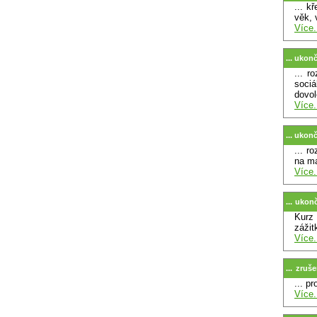
... k
věk, 
Více.
... ukon
... r
soci
dovo
Více.
... ukon
... r
na ma
Více.
... ukon
Kurz
2023)
zážit
Více.
... zru
... p
Bítýšce
Více.