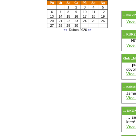
Po
Út
St
Čt
Pá
So
Ne
1
2
3
4
5
6
7
8
9
10
11
12
... NOV
13
14
15
16
17
18
19
Více.
20
21
22
23
24
25
26
27
28
29
30
<<
Duben 2026
>>
... KUR
... N
Více.
Klub „M
... p
dovol
Více.
... nab
Jsme 
- BRNO
Více.
… UKONČ
… sed
které
Více.