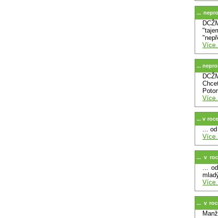
... nepr
DCŽM 
MLADŠÍ o
"taje
"nepř
Více.
... nepr
DCŽM 
STARŠÍ 
Chcet
Potom
Více.
... v ro
... o
- od 20+
Více.
... v r
... o
"mladší" 
mlad
Více.
... v r
Manže
Stojano