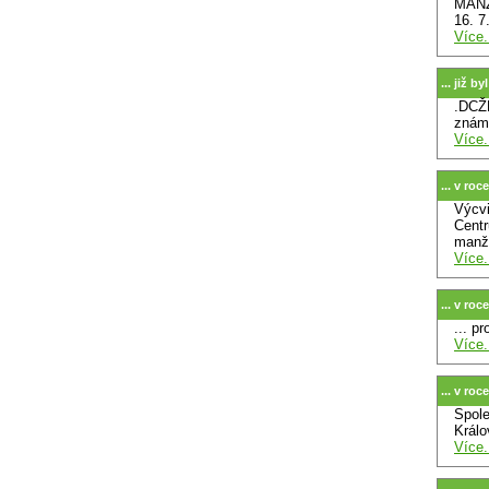
MANŽ
16. 7
Více.
... již
.DCŽ
známo
Více.
... v ro
Výcv
Centr
manž
Více.
... v ro
... p
Více.
... v ro
Spol
Králo
Více.