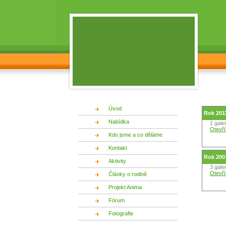
Úvod
Rok 201
Nabídka
1 galer
Otevří
Kdo jsme a co děláme
Kontakt
Rok 200
Aktivity
3 galer
Otevří
Články o rodině
Projekt Anima
Fórum
Fotografie