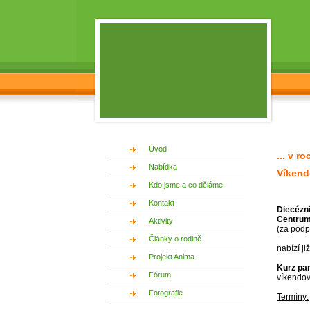
Úvod
... v r
Nabídka
Víkend
Kdo jsme a co děláme
Kontakt
Diecézn
Centrum 
Aktivity
(za podp
Články o rodině
nabízí j
Projekt Anima
Kurz par
Fórum
víkendov
Fotografie
Termíny: