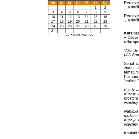
První ví
Po
Út
St
Čt
Pá
So
Ne
... a dal
1
2
3
4
5
6
7
8
9
První ví
10
11
12
13
14
15
16
... a dal
17
18
19
20
21
22
23
24
25
26
27
28
29
30
31
Kurz par
<<
Srpen 2026
>>
v Osové
úzké spo
Víkendy 
péči Brn
Seriál č
známost
tématům
Poznání 
"světem"
Každý ví
Kurz je 
prostoru
všechny č
Nabídka 
možnost 
Kurz je 
všechny 
Kontakt