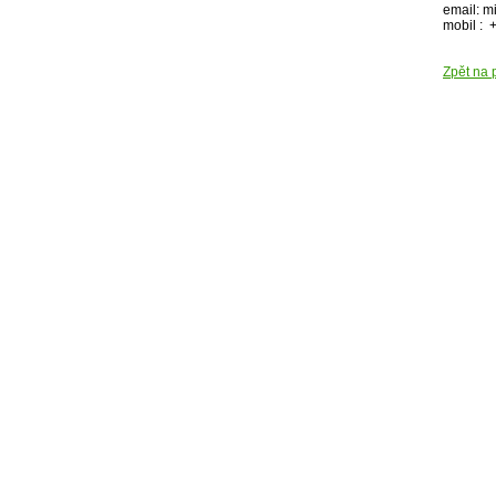
email: m
mobil : 
Zpět na 