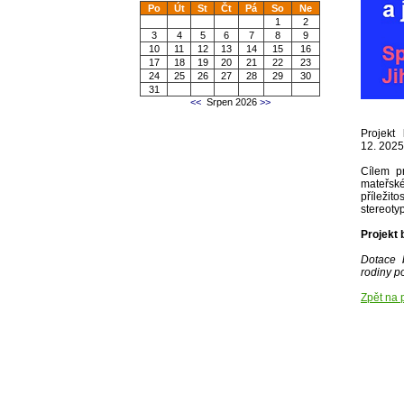
Po
Út
St
Čt
Pá
So
Ne
1
2
3
4
5
6
7
8
9
10
11
12
13
14
15
16
17
18
19
20
21
22
23
24
25
26
27
28
29
30
31
<<
Srpen 2026
>>
Projekt
12. 2025
Cílem p
mateřsk
příležit
stereoty
Projekt 
Dotace 
rodiny p
Zpět na 