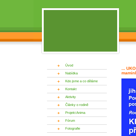
Úvod
... UKO
maminky
Nabídka
Kdo jsme a co děláme
Kontakt
Aktivity
Články o rodině
Projekt Anima
Fórum
Fotografie